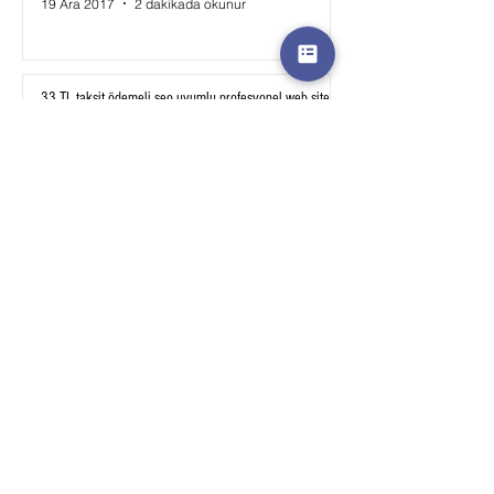
19 Ara 2017
2 dakikada okunur
33 TL taksit ödemeli seo uyumlu profesyonel web site
ve e ticaret sitesi fırsatını kaçırmayın
4 Ara 2017
1 dakikada okunur
Şirket, firma web sitesi nasıl yapılır? Kurumsal web
site fiyatları
4 Kas 2017
3 dakikada okunur
Web site nasıl yapılır? Sıfırdan başlayanlar için resimli
ve video anlatım
25 Eki 2017
4 dakikada okunur