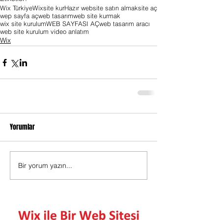
Wix Türkiye
Wix
site kur
Hazır website satın almak
site aç
wep sayfa aç
web tasarım
web site kurmak
wix site kurulum
WEB SAYFASI AÇ
web tasarım aracı
web site kurulum video anlatım
Wix
Yorumlar
Bir yorum yazın...