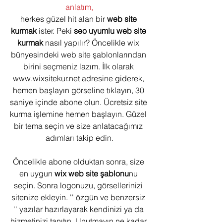
anlatım,
herkes güzel hit alan bir 
web site 
kurmak
 ister. Peki 
seo uyumlu web site 
kurmak
 nasıl yapılır? Öncelikle wix 
bünyesindeki web site şablonlarından 
birini seçmeniz lazım. İlk olarak 
www.wixsitekur.net adresine giderek, 
hemen başlayın görseline tıklayın, 30 
saniye içinde abone olun. Ücretsiz site 
kurma işlemine hemen başlayın. Güzel 
bir tema seçin ve size anlatacağımız 
adımları takip edin.
Öncelikle abone olduktan sonra, size 
en uygun 
wix web site şablonu
nu 
seçin. Sonra logonuzu, görsellerinizi 
sitenize ekleyin. '' özgün ve benzersiz 
'' yazılar hazırlayarak kendinizi ya da 
hizmetinizi tanıtın. Unutmayın ne kadar 