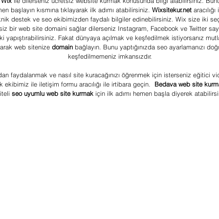
 
Wix 
ile dilerseniz ücretsiz website kurmak konusunda bilgi alabilirsiniz. Bunu
n başlayın kısmına tıklayarak ilk adımı atabilirsiniz. 
Wixsitekur.net
 aracılığı i
knik destek ve seo ekibimizden faydalı bilgiler edinebilirsiniz. Wix size iki se
siz bir web site domaini sağlar dilerseniz Instagram, Facebook ve Twitter say
i yapıştırabilirsiniz. Fakat dünyaya açılmak ve keşfedilmek istiyorsanız mut
larak web sitenize 
domain 
bağlayın. Bunu yaptığınızda seo ayarlamanızı doğ
keşfedilmemeniz imkansızdır.
rdan faydalanmak ve nasıl site kuracağınızı öğrenmek için isterseniz eğitici v
 ekibimiz ile iletişim formu aracılığı ile irtibara geçin. 
 Bedava web site kurm
iteli 
seo uyumlu web site kurmak 
için ilk adımı hemen başla diyerek atabilirsi