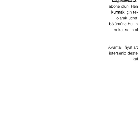
ulaşabilirsiniz
.
abone olun. Heme
kurmak 
için te
olarak ücret
bölümüne bu link
paket satın a
Avantajlı fiyatla
isterseniz destek
kal