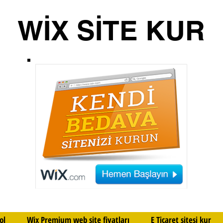
WİX SİTE KUR
ol
Wix Premium web site fiyatları
E Ticaret sitesi kur