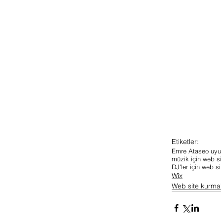
Etiketler:
Emre Ata
seo uyu
müzik için web s
DJ'ler için web 
Wix
Web site kurma