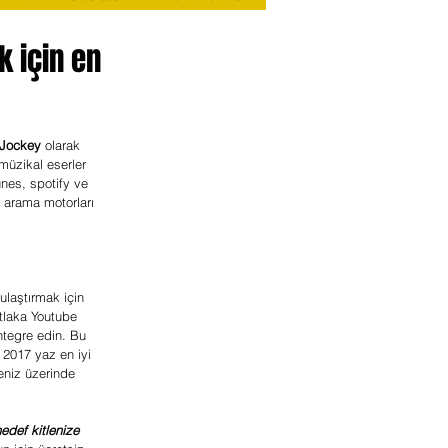
k için en
 Jockey
 olarak 
müzikal eserler 
nes, spotify ve 
 arama motorları 
ulaştırmak için 
tlaka Youtube 
ntegre edin. Bu 
2017 yaz en iyi 
eniz üzerinde 
edef kitlenize 