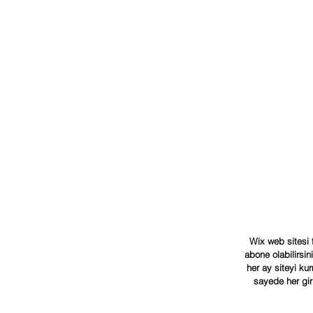
Wix web sitesi f
abone olabilirsi
her ay siteyi ku
sayede her gir