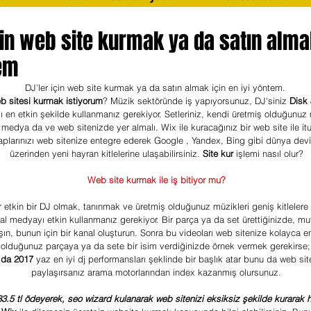
çin web site kurmak ya da satın alma
tem
DJ'ler için web site kurmak ya da satın almak için en iyi yöntem. 
b sitesi kurmak istiyorum
? Müzik sektöründe iş yapıyorsunuz, DJ'siniz 
Disk
en etkin şekilde kullanmanız gerekiyor. Setleriniz, kendi üretmiş olduğunuz 
medya da ve web sitenizde yer almalı. Wix ile kuracağınız bir web site ile itu
plarınızı web sitenize entegre ederek Google , Yandex, Bing gibi dünya devi
üzerinden yeni hayran kitlelerine ulaşabilirsiniz. 
Site kur
 işlemi nasıl olur?
Web site kurmak ile iş bitiyor mu?
r etkin bir DJ olmak, tanınmak ve üretmiş olduğunuz müzikleri geniş kitlelere 
l medyayı etkin kullanmanız gerekiyor. Bir parça ya da set ürettiğinizde, mu
ın, bunun için bir kanal oluşturun. Sonra bu videoları web sitenize kolayca e
 olduğunuz parçaya ya da sete bir isim verdiğinizde örnek vermek gerekirse; 
a da 2017
 yaz en iyi dj performansları şeklinde bir başlık atar bunu da web sit
paylaşırsanız arama motorlarından index kazanmış olursunuz.
3.5 tl ödeyerek, seo wizard kulanarak web sitenizi eksiksiz şekilde kurarak h