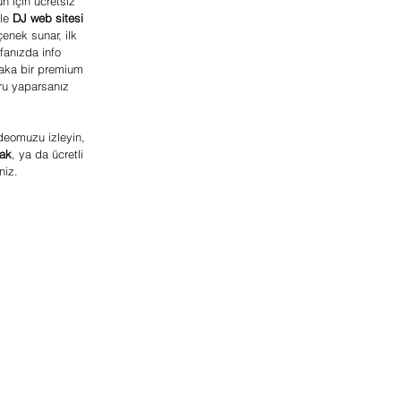
n için ücretsiz 
le 
DJ web sitesi 
çenek sunar, ilk 
fanızda info 
laka bir premium 
ru yaparsanız 
ideomuzu izleyin, 
ak
, ya da ücretli 
niz.