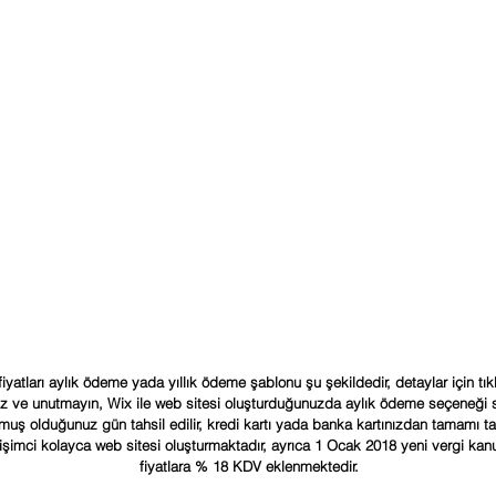
iyatları aylık ödeme yada yıllık ödeme şablonu şu şekildedir, detaylar için tık
niz ve unutmayın, Wix ile web sitesi oluşturduğunuzda aylık ödeme seçeneği s
rmuş olduğunuz gün tahsil edilir, kredi kartı yada banka kartınızdan tamamı ta
işimci kolayca web sitesi oluşturmaktadır, ayrıca 1 Ocak 2018 yeni vergi kan
fiyatlara % 18 KDV eklenmektedir.