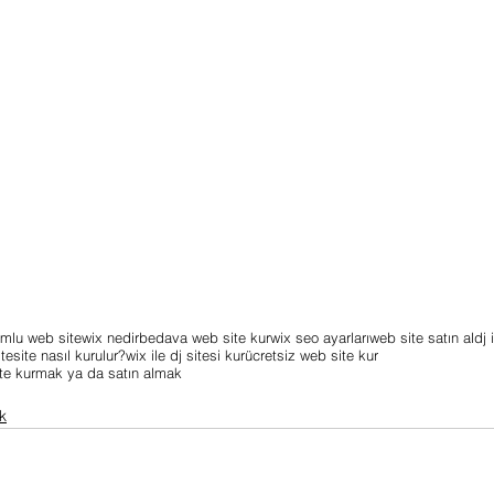
mlu web site
wix nedir
bedava web site kur
wix seo ayarları
web site satın al
dj 
ite
site nasıl kurulur?
wix ile dj sitesi kur
ücretsiz web site kur
site kurmak ya da satın almak
k