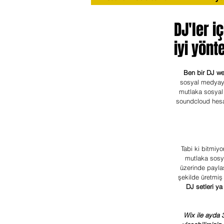
DJ'ler i
iyi yön
Ben bir DJ we
sosyal medyayı 
mutlaka sosyal 
soundcloud hesa
Tabi ki bitmiyo
mutlaka sosya
üzerinde paylaş
şekilde üretmiş
DJ setleri y
Wix ile ayda 3