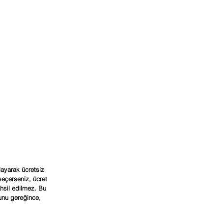
layarak ücretsiz 
eçerseniz, ücret 
hsil edilmez. Bu 
unu gereğince, 