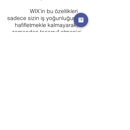
WIX’in bu özellikleri
sadece sizin iş yoğunluğunuzu
hafifletmekle kalmayarak,
zamandan tasarruf etmenizi
sağlayacak ve kullanılan
uygulamalarla web sitenizi
geliştirmeye yönelik küçük
çalışmalar yapacaksınız. Tüm
bu fonksiyonların bir arada
olduğu websitesi kurmak,
öncelikle işiniz açısından çok
olumlu yönde getiri sağlarken;
diğer taraftan tek sayfayla dikkat
çekebileceğiniz iş hazırlamanın
keyfini doyasıya yaşayarak web
sitenizin tesirli rüzgarını, hizmet
vermek istediğiniz kitleye
HER
NEREDE OLURSANIZ OLUN