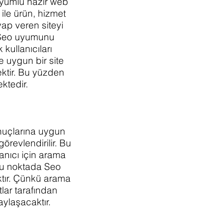
uyumlu hazır web
 ile ürün, hizmet
vap veren siteyi
k Seo uyumunu
kullanıcıları
e uygun bir site
ektir. Bu yüzden
ektedir.
r?
nuçlarına uygun
örevlendirilir. Bu
llanıcı için arama
 Bu noktada Seo
ktır. Çünkü arama
tlar tarafından
olaylaşacaktır.