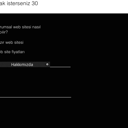
k isterseniz 30
iniz.
rumsal web sitesi nasıl
ılır?
zır web sitesi
 site fiyatları
Hakkımızda
run