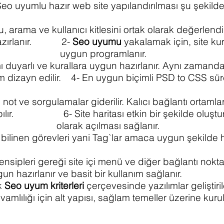
eo uyumlu hazır web site yapılandırılması şu şekild
arama ve kullanıcı kitlesini ortak olarak değerlendiri
hazırlanır. 2-
Seo uyumu
yakalamak için, site k
uygun programlanır.
ı duyarlı ve kurallara uygun hazırlanır. Aynı zamand
 dizayn edilir. 4- En uygun biçimli PSD to CSS süreç
not ve sorgulamalar giderilir. Kalıcı bağlantı ortamlar
apılır. 6- Site haritası etkin bir şekilde oluştur
olarak açılması sağlanır.
 bilinen görevleri yani Tag`lar amaca uygun şekilde 
nsipleri gereği site içi menü ve diğer bağlantı noktal
gun hazırlanır ve basit bir kullanım sağ
k
Seo uyum kriterleri
çerçevesinde yazılımlar geliştiril
vamlılığı için alt yapısı, sağlam temeller üzerine ku