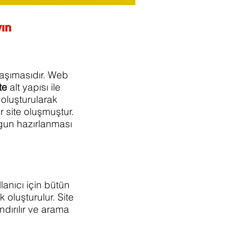
yın
taşımasıdır. Web
te
alt yapısı ile
 oluşturularak
r site oluşmuştur.
ygun hazırlanması
anıcı için bütün
 oluşturulur. Site
ndırılır ve arama
lir.