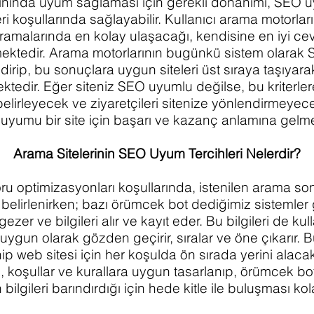
ınında uyum sağlaması için gerekli donanımı, SEO 
eri koşullarında sağlayabilir. Kullanıcı arama motorları
aramalarında en kolay ulaşacağı, kendisine en iyi ce
mektedir. Arama motorlarının bugünkü sistem olara
irip, bu sonuçlara uygun siteleri üst sıraya taşıyarak 
ktedir. Eğer siteniz SEO uyumlu değilse, bu kriterler
belirleyecek ve ziyaretçileri sitenize yönlendirmeyec
uyumu bir site için başarı ve kazanç anlamına gelm
Arama Sitelerinin SEO Uyum Tercihleri Nelerdi
u optimizasyonları koşullarında, istenilen arama so
 belirlenirken; bazı örümcek bot dediğimiz sistemler g
 gezer ve bilgileri alır ve kayıt eder. Bu bilgileri de ku
e uygun olarak gözden geçirir, sıralar ve öne çıkarır.
 web sitesi için her koşulda ön sırada yerini alaca
ne, koşullar ve kurallara uygun tasarlanıp, örümcek bo
bilgileri barındırdığı için hede kitle ile buluşması k