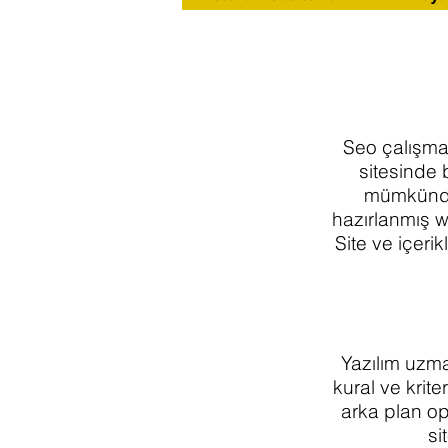
Seo çalışmas
sitesinde 
mümkündür
hazırlanmış w
Site ve içeri
Yazılım uzma
kural ve krite
arka plan op
s