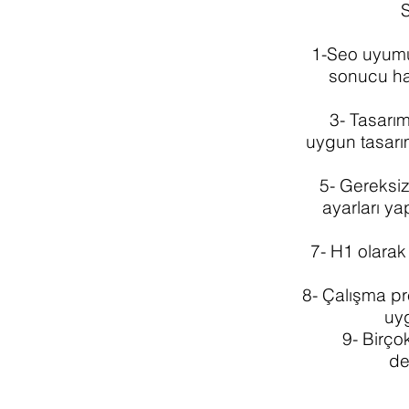
S
1-Seo uyumu, 
sonucu 
3- Tasarım
uygun tasarım
5- Gereksiz 
ayarları y
7- H1 olarak
8- Çalışma pre
uy
9- Birço
de