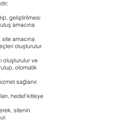
edir;
p, geliştirilmesi
uruluş amacına
a site amacına
leri oluşturulur.
ı oluşturulur ve
ulup, otomatik
hizmet sağlanır.
arı, hedef kitleye
lanır.
erek, sitenin
rulur.