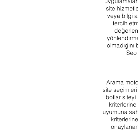
uygulamalar
site hizmetl
veya bilgi 
tercih et
değerlend
yönlendirme
olmadığını 
Seo 
Arama motor
site seçimleri
botlar siteyi
kriterlerin
uyumuna sahip
kriterleri
onaylanan 