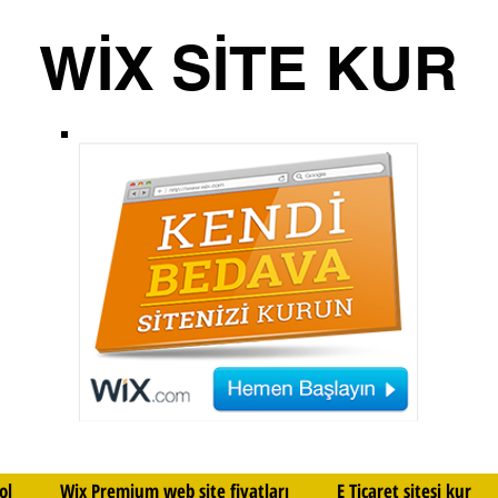
WİX SİTE KUR
ol
Wix Premium web site fiyatları
E Ticaret sitesi kur