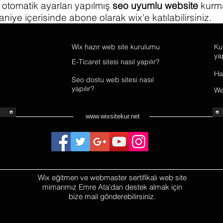
otomatik ayarları yapılmış
seo uyumlu website
kurma
aniye içerisinde abone olarak wix'e katılabilirs
Wix hazır web site kurulumu
Ku
yap
E-Ticaret sitesi nasıl yapılır?
Ha
Seo dostu web sitesi nasıl
yapılır?
Web
www.wixsitekur.net
Wix eğitmen ve webmaster sertifikalı web site
mimarımız Emre Ata'dan destek almak için
bize mail gönderebilirsiniz.
En hızlı, En kolay şekilde Türkçe teknik destek ile Wix web sitesi ku