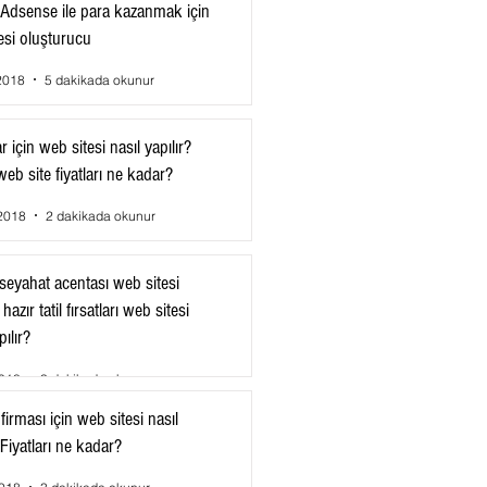
Adsense ile para kazanmak için
esi oluşturucu
2018
5 dakikada okunur
 için web sitesi nasıl yapılır?
eb site fiyatları ne kadar?
2018
2 dakikada okunur
e seyahat acentası web sitesi
, hazır tatil fırsatları web sitesi
pılır?
2018
3 dakikada okunur
 firması için web sitesi nasıl
 Fiyatları ne kadar?