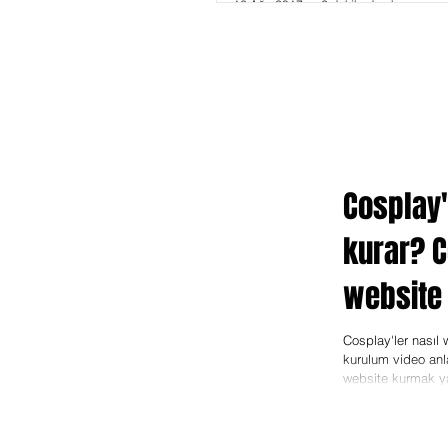
16 Ağu 2017
2 dakikada okunur
Cosplay'
kurar? C
website 
anlatım,
Cosplay'ler nasıl
kurulum video anl
website kurmak ya