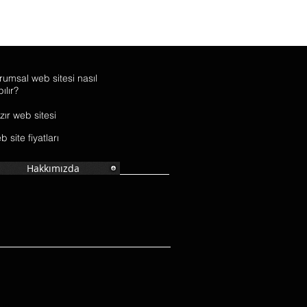
rumsal web sitesi nasıl
ılır?
zır web sitesi
 site fiyatları
Hakkımızda
run