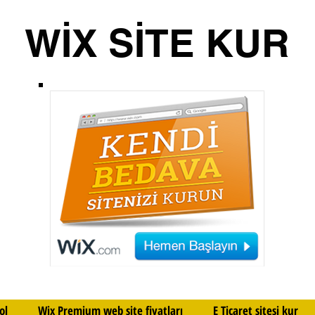
WİX SİTE KUR
ol
Wix Premium web site fiyatları
E Ticaret sitesi kur