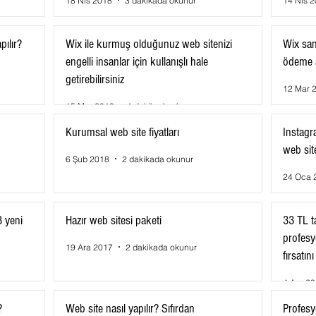
18 Nis 2018
3 dakikada okunur
14 Nis 
pılır?
Wix ile kurmuş olduğunuz web sitenizi
Wix san
engelli insanlar için kullanışlı hale
ödeme 
getirebilirsiniz
12 Mar 
15 Mar 2018
1 dakikada okunur
Kurumsal web site fiyatları
Instagr
web sit
6 Şub 2018
2 dakikada okunur
24 Oca 
8 yeni
Hazır web sitesi paketi
33 TL t
profesyo
19 Ara 2017
2 dakikada okunur
fırsatın
4 Ara 2
?
Web site nasıl yapılır? Sıfırdan
Profesy