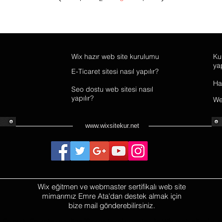
Wix hazır web site kurulumu
Ku
yap
E-Ticaret sitesi nasıl yapılır?
Ha
Seo dostu web sitesi nasıl
yapılır?
Web
www.wixsitekur.net
Wix eğitmen ve webmaster sertifikalı web site
mimarımız Emre Ata'dan destek almak için
bize mail gönderebilirsiniz.
En hızlı, En kolay şekilde Türkçe teknik destek ile Wix web sitesi ku