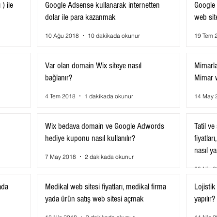
) ile
Google Adsense kullanarak internetten
Google 
dolar ile para kazanmak
web sit
10 Ağu 2018
10 dakikada okunur
19 Tem 
Var olan domain Wix siteye nasıl
Mimarlar
bağlanır?
Mimar w
4 Tem 2018
1 dakikada okunur
14 May 
Wix bedava domain ve Google Adwords
Tatil v
hediye kuponu nasıl kullanılır?
fiyatları
nasıl ya
7 May 2018
2 dakikada okunur
28 Nis 
ada
Medikal web sitesi fiyatları, medikal firma
Lojistik
yada ürün satış web sitesi açmak
yapılır?