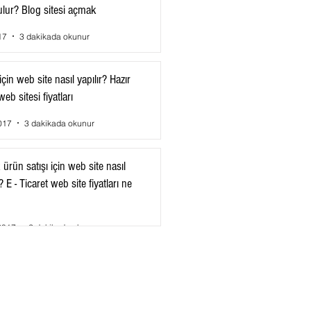
ulur? Blog sitesi açmak
17
3 dakikada okunur
çin web site nasıl yapılır? Hazır
eb sitesi fiyatları
017
3 dakikada okunur
ürün satışı için web site nasıl
 E - Ticaret web site fiyatları ne
2017
2 dakikada okunur