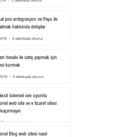
2018
3 dakikada okunur
al pos entegrasyon ve Payu ile
almak hakkında detaylar
2018
2 dakikada okunur
am hesabı ile satış yapmak için
esi kurmak
2018
3 dakikada okunur
aksit ödemeli seo uyumlu
nel web site ve e ticaret sitesi
ı kaçırmayın
017
1 dakikada okunur
onel Blog web sitesi nasıl