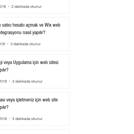
2018
2 dakikada okunur
 satıcı hesabı açmak ve Wix web
ntegrasyonu nasıl yapılır?
018
3 dakikada okunur
ji veya Uygulama için web sitesi
pılır?
2018
3 dakikada okunur
ası veya işletmeniz için web site
pılır?
2018
3 dakikada okunur