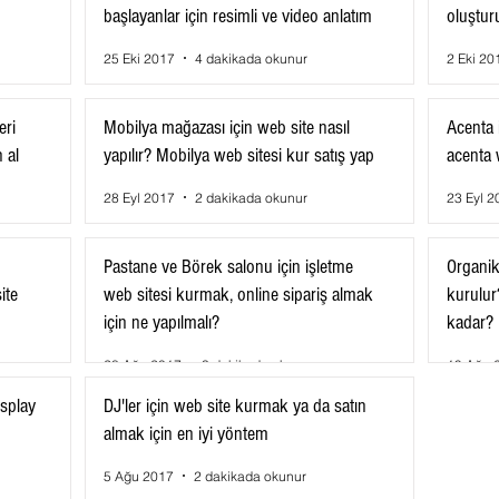
başlayanlar için resimli ve video anlatım
oluştur
25 Eki 2017
4 dakikada okunur
2 Eki 20
eri
Mobilya mağazası için web site nasıl
Acenta i
 al
yapılır? Mobilya web sitesi kur satış yap
acenta w
28 Eyl 2017
2 dakikada okunur
23 Eyl 2
Pastane ve Börek salonu için işletme
Organik 
ite
web sitesi kurmak, online sipariş almak
kurulur?
için ne yapılmalı?
kadar?
28 Ağu 2017
3 dakikada okunur
19 Ağu 
osplay
DJ'ler için web site kurmak ya da satın
almak için en iyi yöntem
5 Ağu 2017
2 dakikada okunur