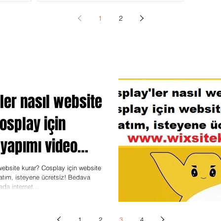
1
2
ler nasıl website
osplay için
yapımı video
 isteyene ücretsiz
 website kurar? Cosplay için website
atım, isteyene ücretsiz! Bedava
da internet...
1
2
3
4