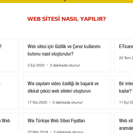
WEB SİTESİ NASIL YAPILIR?
?
Web sitesi için Gizlilik ve Çerez kullanımı
E-Ticare
butonu nasıl oluşturulur?
20 Tem 
2 Eyl 2020
2 dakikada okunur
e
Wix saydam video özelliği ile başarılı ve
Bir inte
dikkat çekici web siteleri oluşturun
kadar?
17 Nis 2020
2 dakikada okunur
11 Eyl 2
lı Web
Wix Türkiye Web Sitesi Fiyatları
Web sit
aramalar
22 Mar 2019
3 dakikada okunur