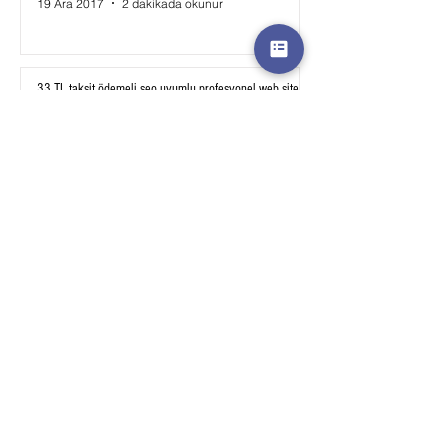
19 Ara 2017
2 dakikada okunur
33 TL taksit ödemeli seo uyumlu profesyonel web site
ve e ticaret sitesi fırsatını kaçırmayın
4 Ara 2017
1 dakikada okunur
Şirket, firma web sitesi nasıl yapılır? Kurumsal web
site fiyatları
4 Kas 2017
3 dakikada okunur
Web site nasıl yapılır? Sıfırdan başlayanlar için resimli
ve video anlatım
25 Eki 2017
4 dakikada okunur