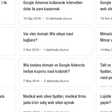
) ile
Google Adsense kullanarak internetten
Google 
dolar ile para kazanmak
web sit
10 Ağu 2018
10 dakikada okunur
19 Tem 
Var olan domain Wix siteye nasıl
Mimarlar
bağlanır?
Mimar w
4 Tem 2018
1 dakikada okunur
14 May 
Wix bedava domain ve Google Adwords
Tatil v
hediye kuponu nasıl kullanılır?
fiyatları
nasıl ya
7 May 2018
2 dakikada okunur
28 Nis 
ada
Medikal web sitesi fiyatları, medikal firma
Lojistik
yada ürün satış web sitesi açmak
yapılır?