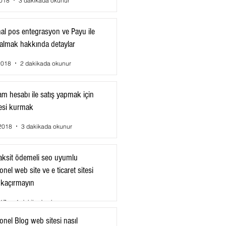
2018
3 dakikada okunur
al pos entegrasyon ve Payu ile
almak hakkında detaylar
2018
2 dakikada okunur
am hesabı ile satış yapmak için
esi kurmak
2018
3 dakikada okunur
aksit ödemeli seo uyumlu
nel web site ve e ticaret sitesi
ı kaçırmayın
017
1 dakikada okunur
onel Blog web sitesi nasıl