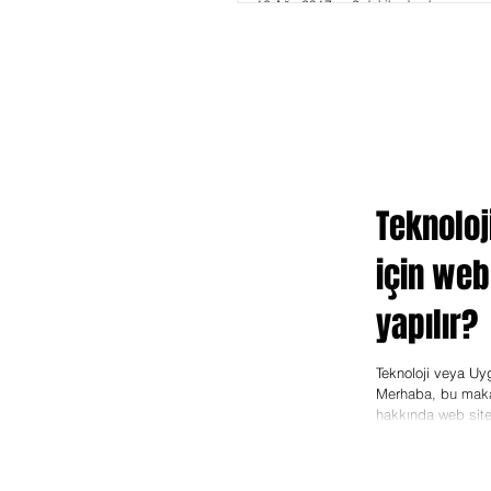
16 Ağu 2017
2 dakikada okunur
Teknolo
için web
yapılır?
Teknoloji veya Uyg
Merhaba, bu maka
hakkında web sitesi