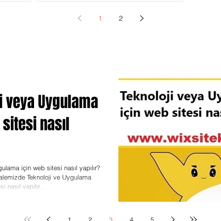
1
2
ji veya Uygulama
 sitesi nasıl
ulama için web sitesi nasıl yapılır?
lemizde Teknoloji ve Uygulama
 nasıl yapılır...
1
2
3
4
5