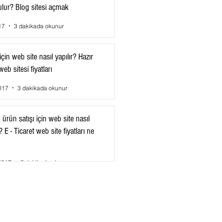
ulur? Blog sitesi açmak
17
3 dakikada okunur
çin web site nasıl yapılır? Hazır
eb sitesi fiyatları
017
3 dakikada okunur
ürün satışı için web site nasıl
 E - Ticaret web site fiyatları ne
2017
2 dakikada okunur