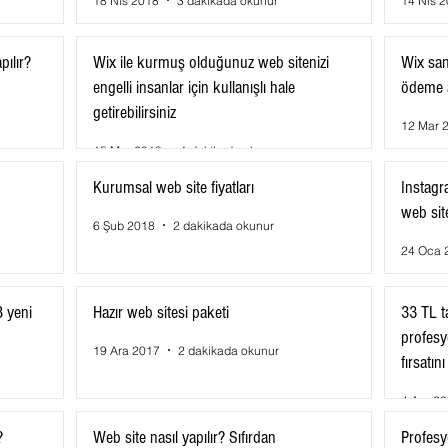
18 Nis 2018
3 dakikada okunur
14 Nis 
pılır?
Wix ile kurmuş olduğunuz web sitenizi
Wix san
engelli insanlar için kullanışlı hale
ödeme 
getirebilirsiniz
12 Mar 
15 Mar 2018
1 dakikada okunur
Kurumsal web site fiyatları
Instagr
web sit
6 Şub 2018
2 dakikada okunur
24 Oca 
8 yeni
Hazır web sitesi paketi
33 TL t
profesyo
19 Ara 2017
2 dakikada okunur
fırsatın
4 Ara 2
?
Web site nasıl yapılır? Sıfırdan
Profesy