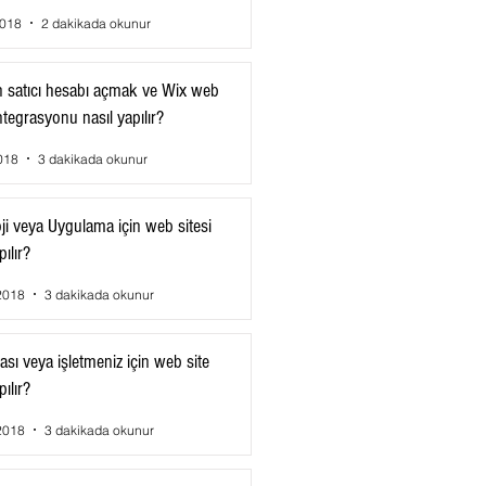
2018
2 dakikada okunur
 satıcı hesabı açmak ve Wix web
ntegrasyonu nasıl yapılır?
018
3 dakikada okunur
ji veya Uygulama için web sitesi
pılır?
2018
3 dakikada okunur
ası veya işletmeniz için web site
pılır?
2018
3 dakikada okunur