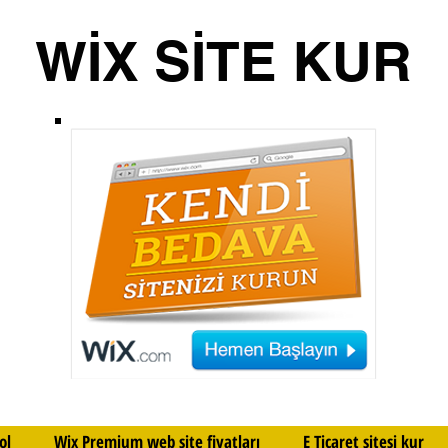
WİX SİTE KUR
ol
Wix Premium web site fiyatları
E Ticaret sitesi kur