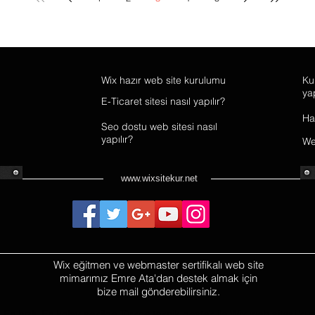
Wix hazır web site kurulumu
Ku
yap
E-Ticaret sitesi nasıl yapılır?
Ha
Seo dostu web sitesi nasıl
yapılır?
Web
www.wixsitekur.net
Wix eğitmen ve webmaster sertifikalı web site
mimarımız Emre Ata'dan destek almak için
bize mail gönderebilirsiniz.
En hızlı, En kolay şekilde Türkçe teknik destek ile Wix web sitesi ku