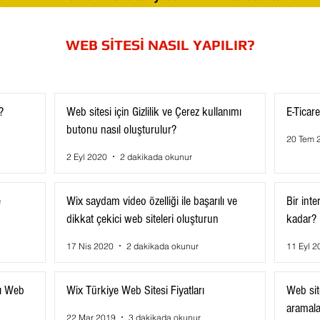
WEB SİTESİ NASIL YAPILIR?
?
Web sitesi için Gizlilik ve Çerez kullanımı
E-Ticare
butonu nasıl oluşturulur?
20 Tem 
2 Eyl 2020
2 dakikada okunur
e
Wix saydam video özelliği ile başarılı ve
Bir inte
dikkat çekici web siteleri oluşturun
kadar?
17 Nis 2020
2 dakikada okunur
11 Eyl 2
lı Web
Wix Türkiye Web Sitesi Fiyatları
Web sit
aramalar
22 Mar 2019
3 dakikada okunur