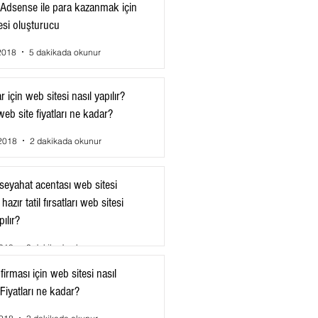
Adsense ile para kazanmak için
esi oluşturucu
2018
5 dakikada okunur
 için web sitesi nasıl yapılır?
eb site fiyatları ne kadar?
2018
2 dakikada okunur
e seyahat acentası web sitesi
, hazır tatil fırsatları web sitesi
pılır?
2018
3 dakikada okunur
 firması için web sitesi nasıl
 Fiyatları ne kadar?