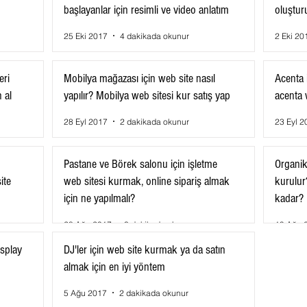
başlayanlar için resimli ve video anlatım
oluştur
25 Eki 2017
4 dakikada okunur
2 Eki 20
eri
Mobilya mağazası için web site nasıl
Acenta i
 al
yapılır? Mobilya web sitesi kur satış yap
acenta w
28 Eyl 2017
2 dakikada okunur
23 Eyl 2
Pastane ve Börek salonu için işletme
Organik 
ite
web sitesi kurmak, online sipariş almak
kurulur?
için ne yapılmalı?
kadar?
28 Ağu 2017
3 dakikada okunur
19 Ağu 
osplay
DJ'ler için web site kurmak ya da satın
almak için en iyi yöntem
5 Ağu 2017
2 dakikada okunur