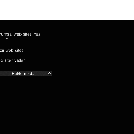
rumsal web sitesi nasıl
ılır?
zır web sitesi
 site fiyatları
Hakkımızda
run